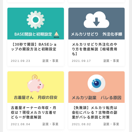
【30秒で開設】BASEショ
メルカリせどり外注化のや
ップの開設方法と初期設定
り方を徹底解説【相場費用
も】
2021.09.23
副業・事業
2021.09.17
副業・事業
古着屋オーナーの年収・月
【失敗談】メルカリ転売は
収は？現役メルカリ古着せ
会社にバレる？古物商の副
どらーが徹底解説
業がバレる原因と対策
2021.08.04
副業・事業
2021.08.02
副業・事業