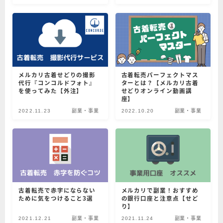
メルカリ古着せどりの撮影
古着転売パーフェクトマス
代行『コンコルドフォト』
ターとは？【メルカリ古着
を使ってみた【外注】
せどりオンライン動画講
座】
2022.11.23
副業・事業
2022.10.20
副業・事業
古着転売で赤字にならない
メルカリで副業！おすすめ
ために気をつけること3選
の銀行口座と注意点【せど
り】
2021.12.21
副業・事業
2021.11.24
副業・事業