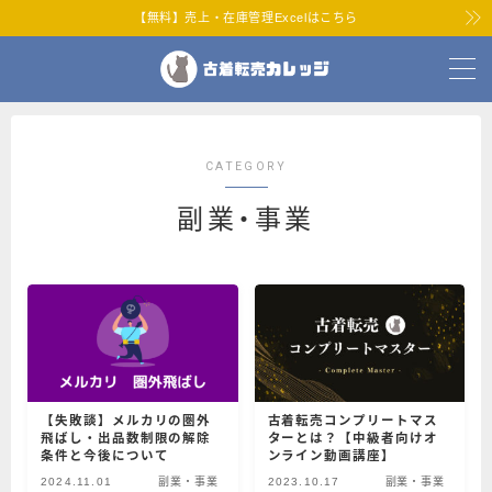
【無料】売上・在庫管理Excelはこちら
MENU
ホーム
CATEGORY
プロフィール
副業・事業
せどらーショップ
お問い合わせ
【失敗談】メルカリの圏外
古着転売コンプリートマス
飛ばし・出品数制限の解除
ターとは？【中級者向けオ
条件と今後について
ンライン動画講座】
2024.11.01
副業・事業
2023.10.17
副業・事業