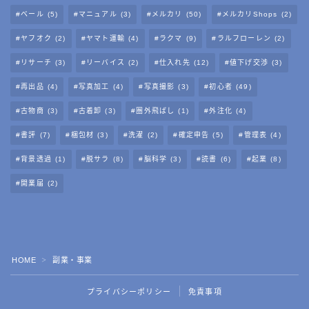
ベール
(5)
マニュアル
(3)
メルカリ
(50)
メルカリShops
(2)
ヤフオク
(2)
ヤマト運輸
(4)
ラクマ
(9)
ラルフローレン
(2)
リサーチ
(3)
リーバイス
(2)
仕入れ先
(12)
値下げ交渉
(3)
再出品
(4)
写真加工
(4)
写真撮影
(3)
初心者
(49)
古物商
(3)
古着卸
(3)
圏外飛ばし
(1)
外注化
(4)
書評
(7)
梱包材
(3)
洗濯
(2)
確定申告
(5)
管理表
(4)
背景透過
(1)
脱サラ
(8)
脳科学
(3)
読書
(6)
起業
(8)
開業届
(2)
Follow Me
HOME
副業・事業
＞
プライバシーポリシー
免責事項