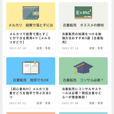
メルカリで経費で落とすこ
古着販売の知識をつける勉
とができる費用4つ【メルカ
強方法おすすめ3選【古着転
リせどり】
売】
2021.07.18
副業・事業
2021.07.13
副業・事業
【初心者向け】メルカリ古
古着転売にコンサルやスク
着せどりを独学で学ぶ方法3
ールは必要？現役古着せど
つ
らーが徹底解説！
2021.07.12
副業・事業
2021.07.09
副業・事業