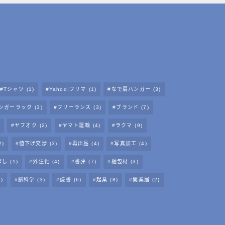
Tシャツ
(1)
Yahoo!フリマ
(1)
なで肩ハンガー
(3)
ンガーラック
(3)
フリーランス
(3)
ブランド
(7)
ヤフオク
(2)
ヤマト運輸
(4)
ラクマ
(9)
2)
値下げ交渉
(3)
再出品
(4)
写真加工
(4)
ばし
(1)
外注化
(4)
書評
(7)
梱包材
(3)
8)
脳科学
(3)
読書
(6)
起業
(8)
開業届
(2)