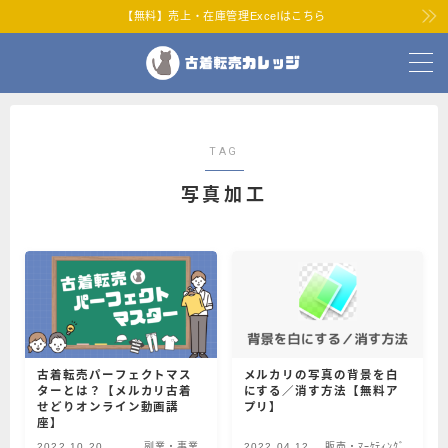
【無料】売上・在庫管理Excelはこちら
MENU
ホーム
TAG
プロフィール
写真加工
せどらーショップ
お問い合わせ
古着転売パーフェクトマス
メルカリの写真の背景を白
ターとは？【メルカリ古着
にする／消す方法【無料ア
せどりオンライン動画講
プリ】
座】
2022.10.20
副業・事業
2022.04.12
販売・ﾏｰｹﾃｨﾝｸﾞ